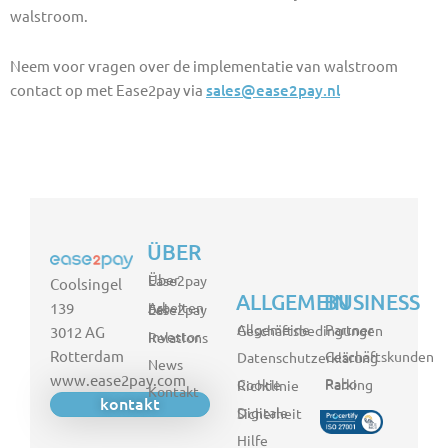
walstroom.
Neem voor vragen over de implementatie van walstroom
contact op met Ease2pay via
sales@ease2pay.nl
ÜBER
Über Ease2pay
Coolsingel
ALLGEMEIN
BUSINESS
139
Arbeiten bei Ease2pay
Partner
Allgemeine Geschäftsbedingungen
3012 AG
Investor Relations
Rotterdam
Geschäftskunden
Datenschutzerklärung
News
www.ease2pay.com
Rabo Parking
Cookie Richtlinie
Kontakt
kontakt
Digitale Sicherheit
Hilfe