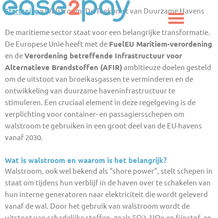
Zum
Startseite
»
Walstroom: De Toekomst van Duurzame Havens
Inhalt
springen
De maritieme sector staat voor een belangrijke transformatie.
De Europese Unie heeft met de
FuelEU Maritiem-verordening
en de
Verordening betreffende Infrastructuur voor
Alternatieve Brandstoffen (AFIR)
ambitieuze doelen gesteld
om de uitstoot van broeikasgassen te verminderen en de
ontwikkeling van duurzame haveninfrastructuur te
stimuleren. Een cruciaal element in deze regelgeving is de
verplichting voor container- en passagiersschepen om
walstroom te gebruiken in een groot deel van de EU-havens
vanaf 2030.
Wat is walstroom en waarom is het belangrijk?
Walstroom, ook wel bekend als “shore power”, stelt schepen in
staat om tijdens hun verblijf in de haven over te schakelen van
hun interne generatoren naar elektriciteit die wordt geleverd
vanaf de wal. Door het gebruik van walstroom wordt de
uitstoot van schadelijke stoffen, zoals SO2, NOx en fijnstof, en