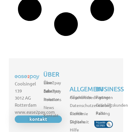
ÜBER
Über Ease2pay
Coolsingel
ALLGEMEIN
BUSINESS
139
Arbeiten bei Ease2pay
Partner
Allgemeine Geschäftsbedingungen
3012 AG
Investor Relations
Rotterdam
Geschäftskunden
Datenschutzerklärung
News
www.ease2pay.com
Rabo Parking
Cookie Richtlinie
Kontakt
kontakt
Digitale Sicherheit
Hilfe