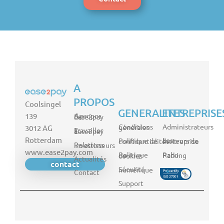
A
PROPOS
Coolsingel
GENERALITES
ENTREPRISE
139
A propos de Ease2pay
Administrateurs
Conditions générales
3012 AG
Travailler à Ease2pay
Rotterdam
Politique de confidentialité
Les moteurs de l'entreprise
Relations investisseurs
www.ease2pay.com
Rabo Parking
Politique de cookies
Actualités
contact
Sécurité numérique
Contact
Support
DE