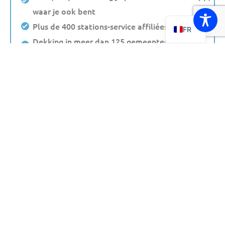
waar je ook bent
NL
Plus de 400 stations-service affiliées
FR
Dekking in meer dan 125 gemeenten in
Nederland
Parkeer op straat en in meer dan 80
aangesloten parkeergarages door heel
Nederland.
Portail web personnel où vous pouvez consulter
et télécharger votre relevé mensuel de
transactions
Pas de dépôt ni de laissez-passer requis
Méthodes de paiement sécurisées
Excellent service à la clientèle