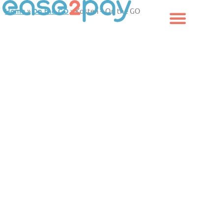
Aller
Home
»
On the GO
»
Kosten – On the GO
au
contenu