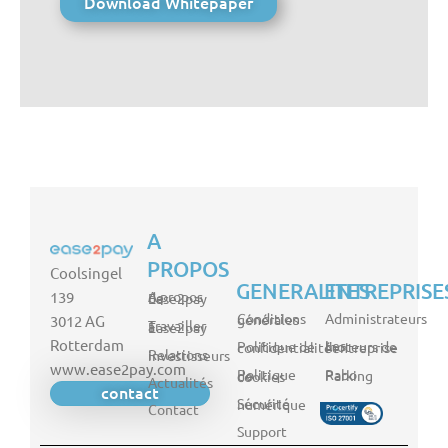
A
PROPOS
Coolsingel
GENERALITES
ENTREPRISE
139
A propos de Ease2pay
Administrateurs
Conditions générales
3012 AG
Travailler à Ease2pay
Rotterdam
Politique de confidentialité
Les moteurs de l'entreprise
Relations investisseurs
www.ease2pay.com
Rabo Parking
Politique de cookies
Actualités
contact
Sécurité numérique
Contact
Support