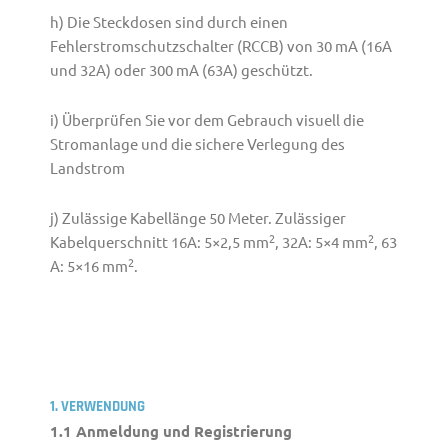
h) Die Steckdosen sind durch einen
Fehlerstromschutzschalter (RCCB) von 30 mA (16A
und 32A) oder 300 mA (63A) geschützt.
i) Überprüfen Sie vor dem Gebrauch visuell die
Stromanlage und die sichere Verlegung des
Landstrom
j) Zulässige Kabellänge 50 Meter.­­­ Zulässiger
2
2
Kabelquerschnitt 16A: 5×2,5 mm
, 32A: 5×4 mm
, 63
2
A: 5×16 mm
.
1. VERWENDUNG
1.1 Anmeldung und Registrierung