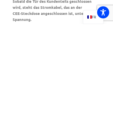
EN
Sobald die Tür des Kundenteils geschlossen
wird, steht das Stromkabel, das an der
NL
CEE-Steckdose angeschlossen ist, unter
FR
Spannung.
1.3 Stromabnahme stoppen
1. Stoppen Sie die Stromabnahme:
über Ihren Account in der Walstroom-App
über www.walstroom.eu
mit Ihrer RFID-Karte
2. Öffnen Sie die Tür des Kundenteils.
3. Ziehen Sie die Stecker aus der CEE-Steckdose.
4. Zur Bestätigung der Beendigung der
Stromzufuhr erhalten Sie eine SMS.