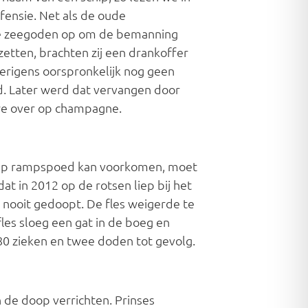
efensie. Net als de oude
de zeegoden op om de bemanning
etten, brachten zij een drankoffer
verigens oorspronkelijk nog geen
ed. Later werd dat vervangen door
 we over op champagne.
schip rampspoed kan voorkomen, moet
t in 2012 op de rotsen liep bij het
is nooit gedoopt. De fles weigerde te
fles sloeg een gat in de boeg en
580 zieken en twee doden tot gevolg.
 de doop verrichten. Prinses