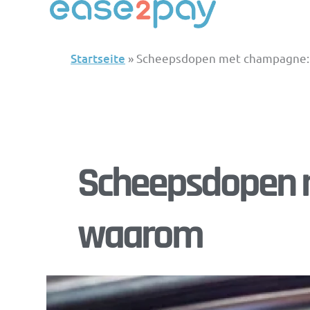
Zum
Inhalt
springen
Startseite
»
Scheepsdopen met champagne:
Scheepsdopen m
waarom