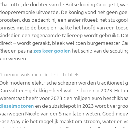
Charlotte, de dochter van de Britse koning George III, w
doopceremonie uitvoerde. De koning vond het geen goed 
proosten, dus bedacht hij een ander ritueel: het stukgoo
prinses miste de boeg en raakte het hoofd van een toes
sindsdien een zogenaamde taliereep wordt gebruikt. Dat 
direct – wordt geraakt, bleek wel toen burgemeester Caro
Rheden pas na
zes keer gooien
het schip van de scoutin
kon wensen.
Duurzame walstroom, inclusief bubbels
Ook moderne elektrische schepen worden traditioneel 
Dan valt er – gelukkig – heel wat te dopen in 2023. Het m
Waterstaat heeft voor 2023 tien miljoen euro beschikb
dieselmotoren
en de subsidiepot in 2023 wordt vergroo
vaarwegen Nicole van der Sman laten weten. Goed nieuw
Ease2pay die het mogelijk maakt om stroom, water en ve