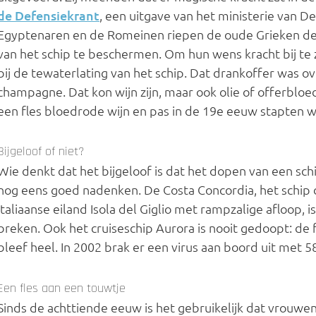
de Defensiekrant
, een uitgave van het ministerie van D
Egyptenaren en de Romeinen riepen de oude Grieken 
van het schip te beschermen. Om hun wens kracht bij te z
bij de tewaterlating van het schip. Dat drankoffer was o
champagne. Dat kon wijn zijn, maar ook olie of offerblo
een fles bloedrode wijn en pas in de 19e eeuw stapten
Bijgeloof of niet?
Wie denkt dat het bijgeloof is dat het dopen van een 
nog eens goed nadenken. De Costa Concordia, het schip da
Italiaanse eiland Isola del Giglio met rampzalige afloop, 
breken. Ook het cruiseschip Aurora is nooit gedoopt: de 
bleef heel. In 2002 brak er een virus aan boord uit met 
Een fles aan een touwtje
Sinds de achttiende eeuw is het gebruikelijk dat vrouwen