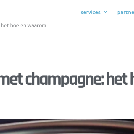
services
partne
 het hoe en waarom
et champagne: het 