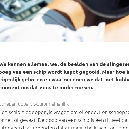
We kennen allemaal wel de beelden van de slinger
boeg van een schip wordt kapot gegooid. Maar hoe i
eigenlijk geboren en waarom doen we dat met bubbel
moment om dat eens te onderzoeken.
Schepen dopen, waarom eigenlijk?
Een schip niet dopen, is vragen om ellende. Een scheep
onheil of gevaar. De doop van een schip is een ritueel d
uitgevoerd. Zij meenden dat er magische kracht zat in de