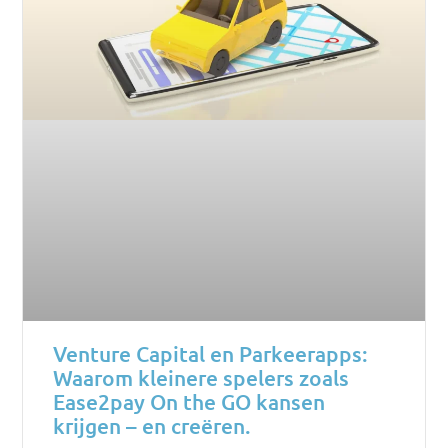
Venture Capital en Parkeerapps:
Waarom kleinere spelers zoals
Ease2pay On the GO kansen
krijgen – en creëren.