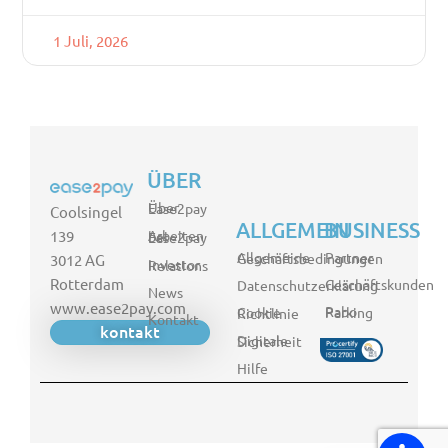
1 Juli, 2026
ÜBER
Über Ease2pay
Coolsingel
ALLGEMEIN
BUSINESS
139
Arbeiten bei Ease2pay
Partner
Allgemeine Geschäftsbedingungen
3012 AG
Investor Relations
Rotterdam
Geschäftskunden
Datenschutzerklärung
News
www.ease2pay.com
Rabo Parking
Cookie Richtlinie
Kontakt
kontakt
Digitale Sicherheit
Hilfe
FR
EN
NL