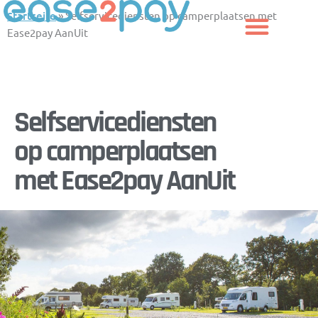
Zum
Startseite
»
Selfservicediensten op camperplaatsen met
Inhalt
Ease2pay AanUit
springen
Selfservicediensten
op camperplaatsen
met Ease2pay AanUit