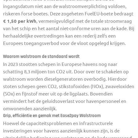
ingangsdatum niet aan de walstroomverplichting voldoen,
riskeren forse boetes. Deze zogeheten FuelEU-boete bedraagt
€ 1,50 per kWh
, vermenigvuldigd met de totale stroomvraag
van het schip en het aantal niet-conforme uren aan de kade. Bij
herhaaldelijke overtredingen kan een rederij zelfs een
Europees toegangsverbod voor de vloot opgelegd krijgen.
Waarom walstroom de standaard wordt
In 2023 stootten schepen in Europese havens nog naar
schatting 8,3 miljoen ton CO2 uit. Door over te schakelen op
walstroom worden dieselgeneratoren overbodig. Hierdoor
stoten schepen geen CO2, stikstofoxiden (NOx), zwaveloxiden
(SOx) en fijnstof meer uit op de ligplaats. Bovendien
vermindert het de geluidsoverlast voor havenpersoneel en
omwonenden aanzienlijk.
Grip, efficiëntie en gemak met Ease2pay Walstroom
Hoewel de capaciteitsproblemen en infrastructurele
investeringen voor havens aanzienlijk kunnen zijn, is de
uiteindelijke bediening van walstroom op de kade verrassend