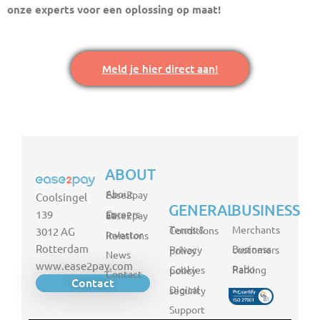
onze experts voor een oplossing op maat!
Meld je hier direct aan!
ABOUT
About Ease2pay
Coolsingel
GENERAL
BUSINESS
139
Careers at Ease2pay
Merchants
Terms & Conditions
3012 AG
Investor Relations
Rotterdam
Business customers
Privacy policy
News
www.ease2pay.com
Rabo Parking
Cookies policy
Contact
Contact
Digital security
Support
FR