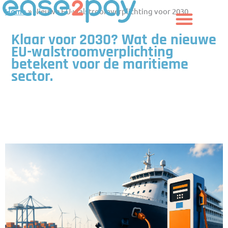
Skip
Home
»
Nieuwe EU-walstroomverplichting voor 2030
to
content
Klaar voor 2030? Wat de nieuwe
EU-walstroomverplichting
betekent voor de maritieme
sector.