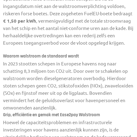
ingangsdatum niet aan de walstroomverplichting voldoen,
riskeren forse boetes. Deze zogeheten FuelEU-boete bedraagt
€ 1,50 per kWh
, vermenigvuldigd met de totale stroomvraag
van het schip en het aantal niet-conforme uren aan de kade. Bij
herhaaldelijke overtredingen kan een rederij zelfs een
Europees toegangsverbod voor de vloot opgelegd krijgen.
Waarom walstroom de standaard wordt
In 2023 stootten schepen in Europese havens nog naar
schatting 8,3 miljoen ton CO2 uit. Door over te schakelen op
walstroom worden dieselgeneratoren overbodig. Hierdoor
stoten schepen geen CO2, stikstofoxiden (NOx), zwaveloxiden
(SOx) en fijnstof meer uit op de ligplaats. Bovendien
vermindert het de geluidsoverlast voor havenpersoneel en
omwonenden aanzienlijk.
Grip, efficiëntie en gemak met Ease2pay Walstroom
Hoewel de capaciteitsproblemen en infrastructurele
investeringen voor havens aanzienlijk kunnen zijn, is de
uiteindelijke bediening van walstroom op de kade verrassend