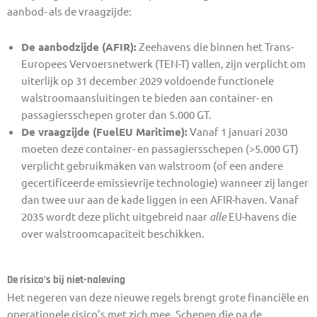
aanbod- als de vraagzijde:
De aanbodzijde (AFIR):
Zeehavens die binnen het Trans-
Europees Vervoersnetwerk (TEN-T) vallen, zijn verplicht om
uiterlijk op 31 december 2029 voldoende functionele
walstroomaansluitingen te bieden aan container- en
passagiersschepen groter dan 5.000 GT.
De vraagzijde (FuelEU Maritime):
Vanaf 1 januari 2030
moeten deze container- en passagiersschepen (>5.000 GT)
verplicht gebruikmaken van walstroom (of een andere
gecertificeerde emissievrije technologie) wanneer zij langer
dan twee uur aan de kade liggen in een AFIR-haven. Vanaf
2035 wordt deze plicht uitgebreid naar
alle
EU-havens die
over walstroomcapaciteit beschikken.
De risico’s bij niet-naleving
Het negeren van deze nieuwe regels brengt grote financiële en
operationele risico’s met zich mee. Schepen die na de