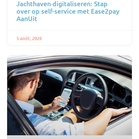
Jachthaven digitaliseren: Stap
over op self-service met Ease2pay
AanUit
5 août, 2026