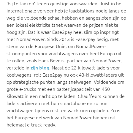
‘bij te tanken’ tegen gunstige voorwaarden. Juist in het
internationale vervoer heb je laadstations nodig langs de
weg die voldoende schaal hebben en aangesloten zijn op
een lokaal elektriciteitsnet waarvan de prijzen niet te
hoog zijn. Dat is waar Ease2pay heel slim op inspringt
met NomadPower. Sinds 2013 is Ease2pay bezig, met
steun van de Europese Unie, om NomadPower-
stroompunten voor vrachtwagens over heel Europa uit
te rollen, zoals Hans Bevers, partner van NomadPower,
vertelde in
zijn blog
. Naast de 22-kilowatt-laders voor
koelwagens, rolt Ease2pay nu ook 43-kilowatt-laders uit
op strategische punten langs snelwegen. Voldoende om
grote e-trucks met een batterijcapaciteit van 450
kilowatt in een nacht op te laden. Chauffeurs kunnen de
laders activeren met hun smartphone en zo hun
vrachtwagen tijdens rust- en wachturen opladen. Zo is
het Europese netwerk van NomadPower binnenkort
helemaal e-truck-ready.