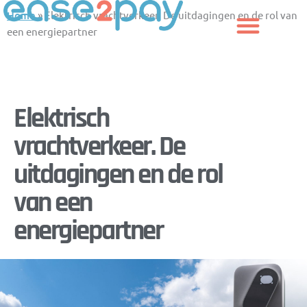
Aller
Home
»
Elektrisch vrachtverkeer. De uitdagingen en de rol van
au
een energiepartner
contenu
Elektrisch
vrachtverkeer. De
uitdagingen en de rol
van een
energiepartner