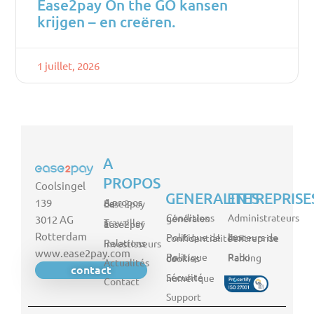
Ease2pay On the GO kansen
krijgen – en creëren.
1 juillet, 2026
A
PROPOS
Coolsingel
GENERALITES
ENTREPRISE
139
A propos de Ease2pay
Administrateurs
Conditions générales
3012 AG
Travailler à Ease2pay
Rotterdam
Politique de confidentialité
Les moteurs de l'entreprise
Relations investisseurs
www.ease2pay.com
Rabo Parking
Politique de cookies
Actualités
contact
Sécurité numérique
Contact
Support