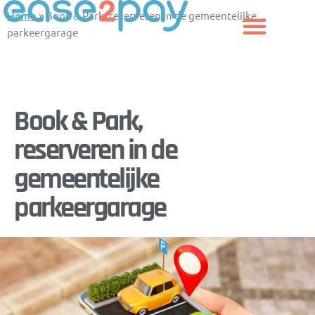
Aller
Home
»
Book & Park, reserveren in de gemeentelijke
au
parkeergarage
contenu
Book & Park,
reserveren in de
gemeentelijke
parkeergarage