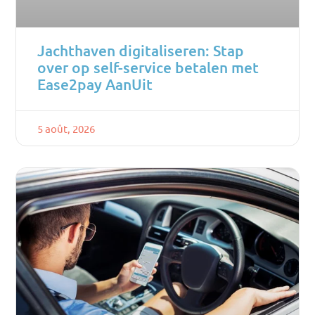
Jachthaven digitaliseren: Stap
over op self-service betalen met
Ease2pay AanUit
5 août, 2026