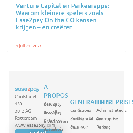
Venture Capital en Parkeerapps:
Waarom kleinere spelers zoals
Ease2pay On the GO kansen
krijgen – en creëren.
1 juillet, 2026
A
PROPOS
Coolsingel
GENERALITES
ENTREPRISE
139
A propos de Ease2pay
Administrateurs
Conditions générales
3012 AG
Travailler à Ease2pay
Rotterdam
Politique de confidentialité
Les moteurs de l'entreprise
Relations investisseurs
www.ease2pay.com
Rabo Parking
Politique de cookies
Actualités
contact