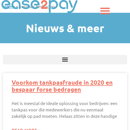
Aller
Home
»
bespaar bedragen
au
contenu
Nieuws & meer
Voorkom tankpasfraude in 2020 en
bespaar forse bedragen
Het is meestal de ideale oplossing voor bedrijven: een
tankpas voor die medewerkers die nu eenmaal
zakelijk op pad moeten. Helaas zitten in deze handige
READ MORE »