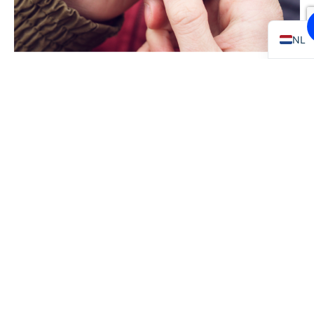
EN
NL
AanUit altijd bij de hand
Ease2pay AanUit is beschikbaar in diverse
jachthavens een camperplaatsen door heel
Nederland. Zet je locatie aan in de app en zie waar
het dichtstbijzijnde AanUit-punt is.
Diverse locaties
Bij aankomst op de camperplaats of in de haven kiest
de app automatisch het Ease2pay AanUit-punt dat
het dichtst bij je in de buurt ligt. Je kan het AanUit-
punt handmatig wijzigen als je informatie wil over
een andere locatie.