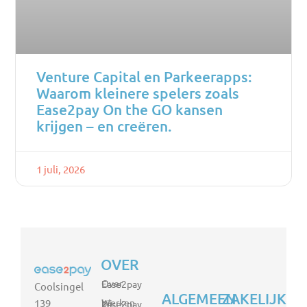
Venture Capital en Parkeerapps:
Waarom kleinere spelers zoals
Ease2pay On the GO kansen
krijgen – en creëren.
1 juli, 2026
OVER
Over Ease2pay
Coolsingel
ALGEMEEN
ZAKELIJK
139
Werken bij Ease2pay