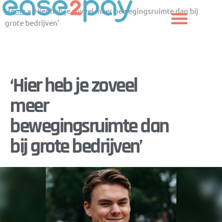
Ga
Home
»
‘Hier heb je zoveel meer bewegingsruimte dan bij
naar
grote bedrijven’
de
inhoud
‘Hier heb je zoveel
meer
bewegingsruimte dan
bij grote bedrijven’