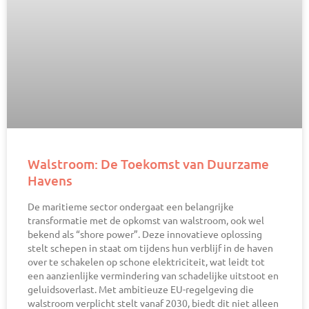
Walstroom: De Toekomst van Duurzame
Havens
De maritieme sector ondergaat een belangrijke
transformatie met de opkomst van walstroom, ook wel
bekend als “shore power”. Deze innovatieve oplossing
stelt schepen in staat om tijdens hun verblijf in de haven
over te schakelen op schone elektriciteit, wat leidt tot
een aanzienlijke vermindering van schadelijke uitstoot en
geluidsoverlast. Met ambitieuze EU-regelgeving die
walstroom verplicht stelt vanaf 2030, biedt dit niet alleen