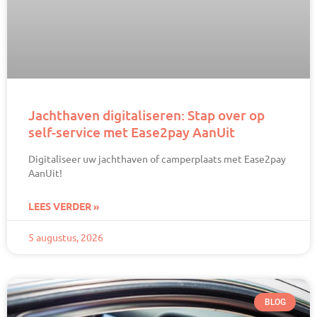
Jachthaven digitaliseren: Stap over op
self-service met Ease2pay AanUit
Digitaliseer uw jachthaven of camperplaats met Ease2pay
AanUit!
LEES VERDER »
5 augustus, 2026
BLOG