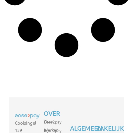
OVER
Over Ease2pay
Coolsingel
ALGEMEEN
ZAKELIJK
139
Werken bij Ease2pay