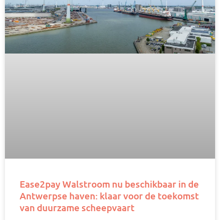
Ease2pay Walstroom nu beschikbaar in de
Antwerpse haven: klaar voor de toekomst
van duurzame scheepvaart