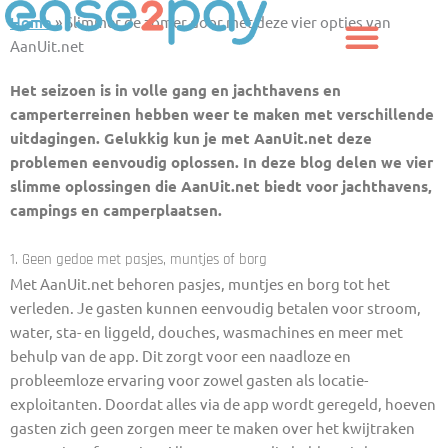
Ga
Home
»
Slimmer de zomer door met deze vier opties van
naar
AanUit.net
de
inhoud
Het seizoen is in volle gang en jachthavens en
camperterreinen hebben weer te maken met verschillende
uitdagingen. Gelukkig kun je met AanUit.net deze
problemen eenvoudig oplossen. In deze blog delen we vier
slimme oplossingen die AanUit.net biedt voor jachthavens,
campings en camperplaatsen.
1. Geen gedoe met pasjes, muntjes of borg
Met AanUit.net behoren pasjes, muntjes en borg tot het
verleden. Je gasten kunnen eenvoudig betalen voor stroom,
water, sta- en liggeld, douches, wasmachines en meer met
behulp van de app. Dit zorgt voor een naadloze en
probleemloze ervaring voor zowel gasten als locatie-
exploitanten. Doordat alles via de app wordt geregeld, hoeven
gasten zich geen zorgen meer te maken over het kwijtraken