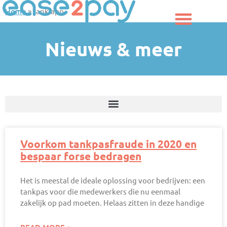
Ga
Home
»
tank-app
naar
de
inhoud
Nieuws & meer
Voorkom tankpasfraude in 2020 en
bespaar forse bedragen
Het is meestal de ideale oplossing voor bedrijven: een
tankpas voor die medewerkers die nu eenmaal
zakelijk op pad moeten. Helaas zitten in deze handige
READ MORE »