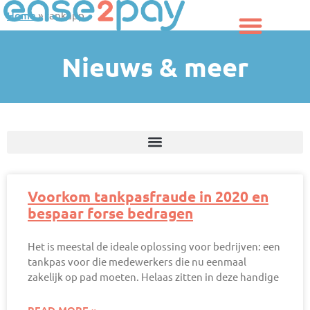
Ga
Home
»
tankapp
naar
de
inhoud
Nieuws & meer
Voorkom tankpasfraude in 2020 en
bespaar forse bedragen
Het is meestal de ideale oplossing voor bedrijven: een
tankpas voor die medewerkers die nu eenmaal
zakelijk op pad moeten. Helaas zitten in deze handige
READ MORE »