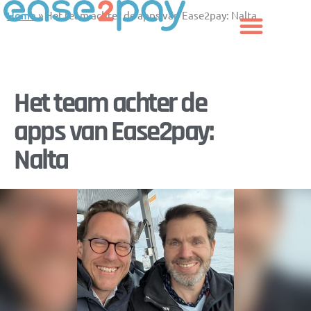
Skip
Home
»
Het team achter de apps van Ease2pay: Nalta
to
content
Het team achter de
apps van Ease2pay:
Nalta