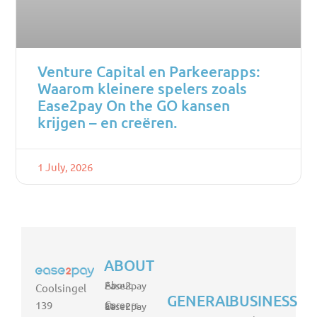
Venture Capital en Parkeerapps:
Waarom kleinere spelers zoals
Ease2pay On the GO kansen
krijgen – en creëren.
1 July, 2026
ABOUT
About Ease2pay
Coolsingel
GENERAL
BUSINESS
139
Careers at Ease2pay