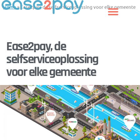
Skip
Home
»
Ease2pay, de selfserviceoplossing voor elke gemeente
to
content
Ease2pay, de
selfserviceoplossing
voor elke gemeente