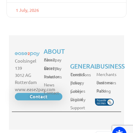
1 July, 2026
ABOUT
About Ease2pay
Coolsingel
GENERAL
BUSINESS
139
Careers at Ease2pay
Merchants
Terms & Conditions
3012 AG
Investor Relations
Rotterdam
Business customers
Privacy policy
News
www.ease2pay.com
Rabo Parking
Cookies policy
Contact
Contact
Digital security
Support
FR
DE
NL