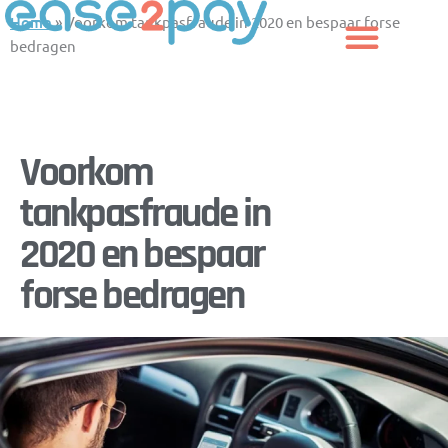
Skip
Home
»
Voorkom tankpasfraude in 2020 en bespaar forse
to
bedragen
content
Voorkom
tankpasfraude in
2020 en bespaar
forse bedragen