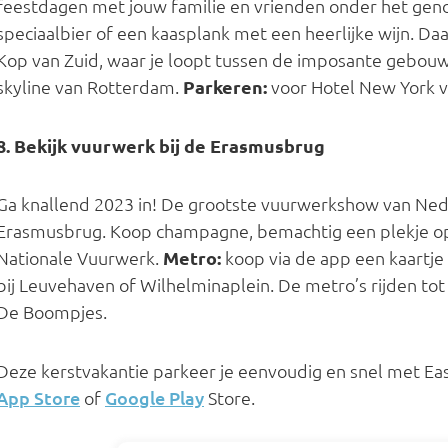
feestdagen met jouw familie en vrienden onder het gen
speciaalbier of een kaasplank met een heerlijke wijn. D
Kop van Zuid, waar je loopt tussen de imposante gebouwe
skyline van Rotterdam.
Parkeren:
voor Hotel New York vi
8. Bekijk vuurwerk bij de Erasmusbrug
Ga knallend 2023 in! De grootste vuurwerkshow van Ned
Erasmusbrug. Koop champagne, bemachtig een plekje op
Nationale Vuurwerk.
Metro:
koop via de app een kaartje
bij Leuvehaven of Wilhelminaplein. De metro’s rijden tot
De Boompjes.
Deze kerstvakantie parkeer je eenvoudig en snel met E
App Store
of
Google Play
Store.