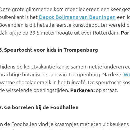
Deze grote glimmende kom moet iedereen een keer gez
buitenkant is het
Depot Boijmans van Beuningen
een i
Bovendien is dit het allereerste kunstdepot ter wereld d
dak kijk je op 39,5 meter hoogte uit over Rotterdam.
Par
6. Speurtocht voor kids in Trompenburg
Tijdens de kerstvakantie kan je samen met je kinderen 
prachtige botanische tuin van Trompenburg. Na deze ‘
Wi
warme chocolademelk in het tuincafé. De speurtocht kost
de wisselende openingstijden.
Parkeren:
op straat.
7. Ga borrelen bij de Foodhallen
In de Foodhallen vind je kraampjes met eten uit keukens 