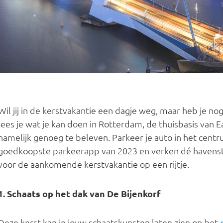
Wil jij in de kerstvakantie een dagje weg, maar heb je no
lees je wat je kan doen in Rotterdam, de thuisbasis van 
namelijk genoeg te beleven. Parkeer je auto in het cen
goedkoopste parkeerapp van 2023 en verken dé havenst
voor de aankomende kerstvakantie op een rijtje.
1. Schaats op het dak van De Bijenkorf
Deze kerst kan je jouw schaatskunsten laten zien op het
d