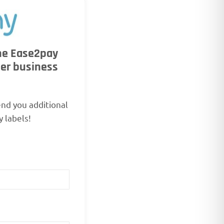
the Ease2pay
her business
end you additional
 labels!