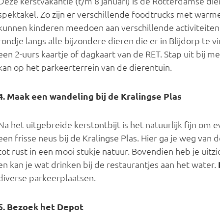
Deze kerstvakantie (t/m 8 januari) is de Rotterdamse di
spektakel. Zo zijn er verschillende foodtrucks met warm
kunnen kinderen meedoen aan verschillende activiteiten.
rondje langs alle bijzondere dieren die er in Blijdorp te v
een 2-uurs kaartje of dagkaart van de RET. Stap uit bij me
kan op het parkeerterrein van de dierentuin.
4. Maak een wandeling bij de Kralingse Plas
Na het uitgebreide kerstontbijt is het natuurlijk fijn om 
een frisse neus bij de Kralingse Plas. Hier ga je weg van
tot rust in een mooi stukje natuur. Bovendien heb je uitz
en kan je wat drinken bij de restaurantjes aan het water.
diverse parkeerplaatsen.
5. Bezoek het Depot