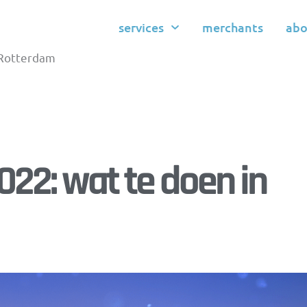
services
merchants
abo
 Rotterdam
022: wat te doen in