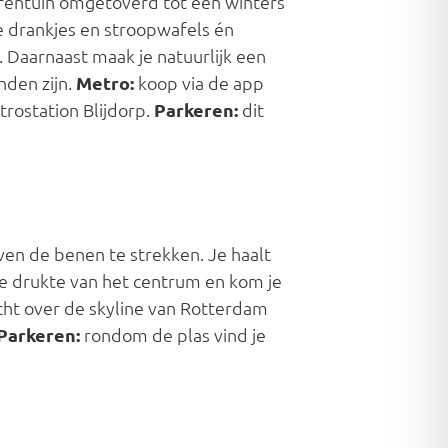
erentuin omgetoverd tot een winters
e drankjes en stroopwafels én
 Daarnaast maak je natuurlijk een
inden zijn.
Metro:
koop via de app
trostation Blijdorp.
Parkeren:
dit
even de benen te strekken. Je haalt
 de drukte van het centrum en kom je
icht over de skyline van Rotterdam
Parkeren:
rondom de plas vind je