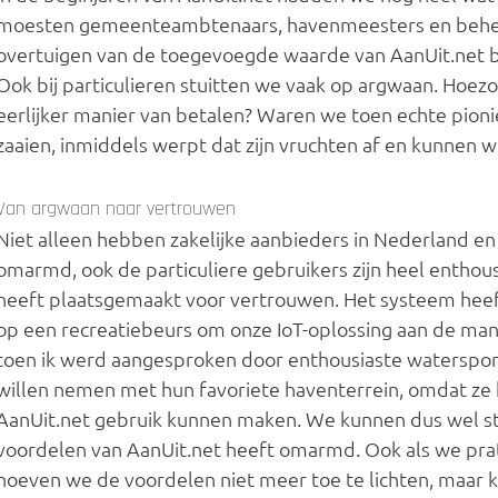
moesten gemeenteambtenaars, havenmeesters en behee
overtuigen van de toegevoegde waarde van AanUit.net bi
Ook bij particulieren stuitten we vaak op argwaan. Hoe
eerlijker manier van betalen? Waren we toen echte pion
zaaien, inmiddels werpt dat zijn vruchten af en kunnen 
Van argwaan naar vertrouwen
Niet alleen hebben zakelijke aanbieders in Nederland en
omarmd, ook de particuliere gebruikers zijn heel enthou
heeft plaatsgemaakt voor vertrouwen. Het systeem heeft
op een recreatiebeurs om onze IoT-oplossing aan de man 
toen ik werd aangesproken door enthousiaste watersporte
willen nemen met hun favoriete haventerrein, omdat ze h
AanUit.net gebruik kunnen maken. We kunnen dus wel st
voordelen van AanUit.net heeft omarmd. Ook als we pra
hoeven we de voordelen niet meer toe te lichten, maar