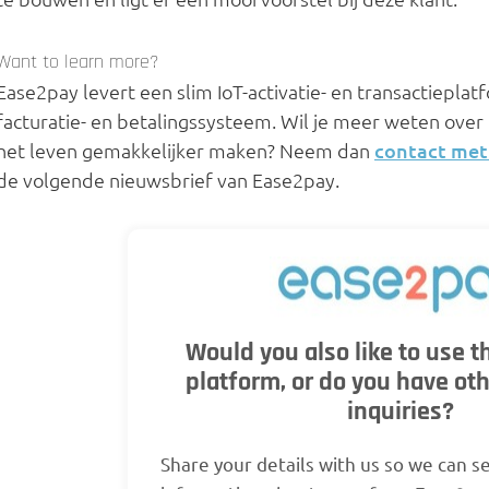
Want to learn more?
Ease2pay levert een slim IoT-activatie- en transactiepl
facturatie- en betalingssysteem.
Wil je meer weten over 
het leven gemakkelijker maken? Neem dan
contact met
de volgende nieuwsbrief van Ease2pay.
Would you also like to use 
platform, or do you have ot
inquiries?
Share your details with us so we can s