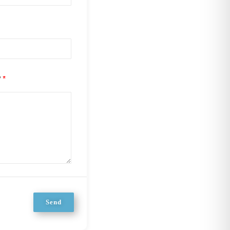
?
Send