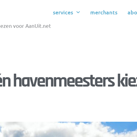
services
merchants
abo
ezen voor AanUit.net
én havenmeesters ki