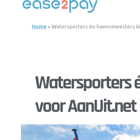
Skip
to
content
Home
»
Watersporters én havenmeesters ki
Watersporters 
voor AanUit.net