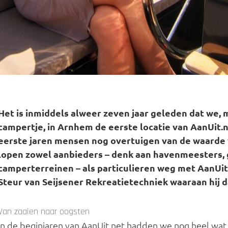
Het is inmiddels alweer zeven jaar geleden dat we, 
campertje, in Arnhem de eerste locatie van AanUit
eerste jaren mensen nog overtuigen van de waarde 
lopen zowel aanbieders – denk aan havenmeesters
camperterreinen – als particulieren weg met AanUit.
Steur van Seijsener Rekreatietechniek waaraan hij d
Van zaaien naar oogsten
In de beginjaren van AanUit.net hadden we nog heel wat