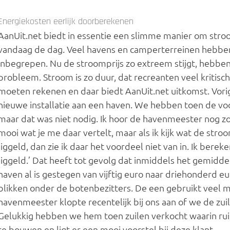
Energiekosten eerlijk doorberekenen
AanUit.net biedt in essentie een slimme manier om stroo
vandaag de dag. Veel havens en camperterreinen hebben 
inbegrepen. Nu de stroomprijs zo extreem stijgt, hebbe
probleem. Stroom is zo duur, dat recreanten veel kritisc
moeten rekenen en daar biedt AanUit.net uitkomst. Vori
nieuwe installatie aan een haven. We hebben toen de vo
maar dat was niet nodig. Ik hoor de havenmeester nog zo
mooi wat je me daar vertelt, maar als ik kijk wat de stro
liggeld, dan zie ik daar het voordeel niet van in. Ik bere
liggeld.’ Dat heeft tot gevolg dat inmiddels het gemidde
haven al is gestegen van vijftig euro naar driehonderd eu
blikken onder de botenbezitters. De een gebruikt veel 
havenmeester klopte recentelijk bij ons aan of we de z
Gelukkig hebben we hem toen zuilen verkocht waarin rui
te bouwen en ligt er een mooi voorstel bij deze klant.